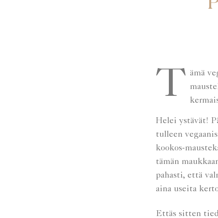
P
April 2018
December 2017
October 2017
September 2017
Tämä vegaaninen, gluteeniton ja luontaisesti makeutettu
August 2017
mauste
May 2017
kermai
April 2017
February 2017
Helei ystävät! Pä
January 2017
tulleen vegaani
kookos-mausteka
December 2016
tämän maukkaan 
October 2016
pahasti, että va
June 2016
aina useita kert
May 2016
April 2016
Ettäs sitten tie