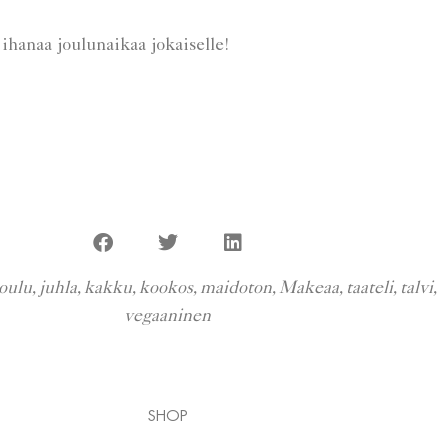
ihanaa joulunaikaa jokaiselle!
joulu
,
juhla
,
kakku
,
kookos
,
maidoton
,
Makeaa
,
taateli
,
talvi
,
vegaaninen
SHOP