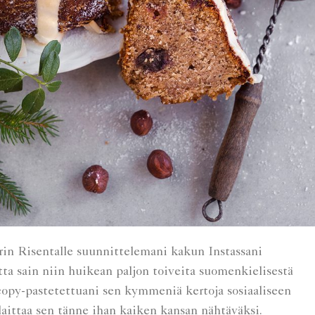
erin
Risentalle
suunnittelemani kakun
Instassani
ta sain niin huikean paljon toiveita suomenkielisestä
 copy-pastetettuani sen kymmeniä kertoja sosiaaliseen
aittaa sen tänne ihan kaiken kansan nähtäväksi.