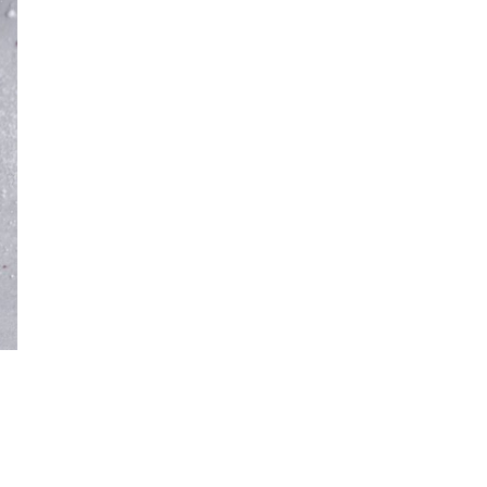
suklaa
summer
Sweet
talvi
Unelma
Uutiset
vegaaninen
vegan
Warm
winter