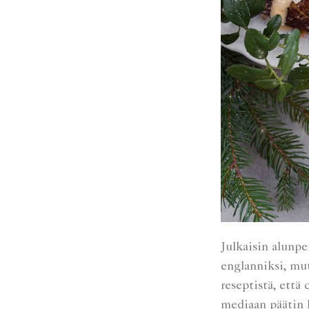
September 2014
May 2014
April 2014
Julkaisin alunp
englanniksi, mut
reseptistä, että
mediaan päätin l