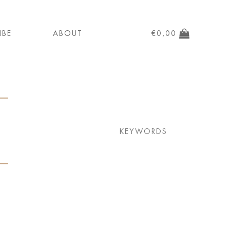
IBE
ABOUT
€
0,00
KEYWORDS
aamu
Book
bread
breakfast
cake
chocolate