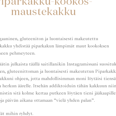
iparkakku-kookos-
maustekakku
kakku yhdistää piparkakun lämpimät maut kookoksen
seen pehmeyteen.
ätin julkaista täällä saitillanikin
Instagramissani
suosituk
sen, gluteenittoman ja luontaisesti makeutetun Piparkakk
kkuni ohjeen, jotta mahdollisimman moni löytäisi tiensä
herkun äärelle. Itsehän addiktoiduin tähän kakkuun nii
lmistin sitä kolme kertaa putkeen löytäen tieni jääkaapille
oja päivän aikana ottamaan “vielä yhden palan”.
dät mihin ryhdyt.