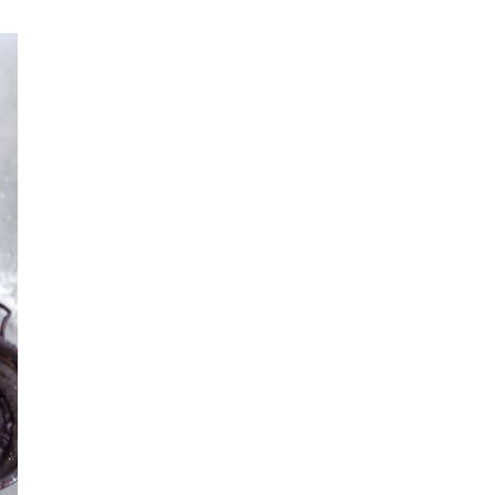
juhla
kakku
maidoton
Makeaa
morning
Mornings
News
nut free
party
pizza
raakaruoka
raw food
Ruoka
smoothie
spring